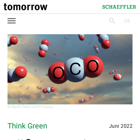
tomorrow
Schaeffler
DE
suchen
© Malte Reimold/Pixabay
Think Green
Juni 2022