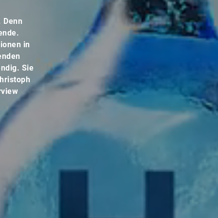
. Denn
wende.
ionen in
senden
ndig. Sie
hristoph
rview