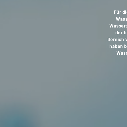
Für d
Wasse
Wassers
der I
Bereich 
haben b
Wass