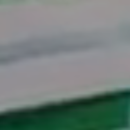
Die Internationale Energie-Agentur (IEA)
prognostiziert bis 2035 einen jährlichen Anstieg des
weltweiten Energiebedarfs um 1 bis 1,2 Prozent. Ein
großer Treiber im Bereich elektrischer Energie sind
Rechenzentren und künstliche Intelligenz (KI), die