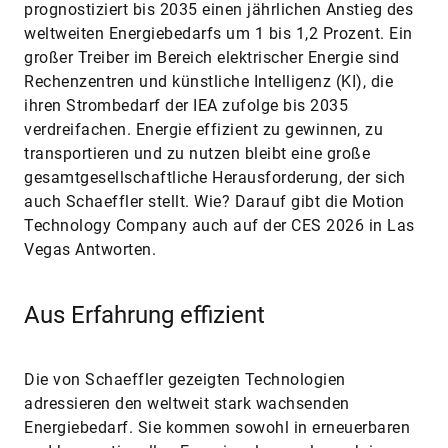
moderner Sensorik und datengetriebenen
Wartungskonzepten.
„Die CES zeigt, wie unsere
Expertise als Motion
Technology Company
konkret dazu beitragen
kann, den steigenden
Energiebedarf effizient und
zuverlässig zu decken.
Unsere Lösungen reichen
von Förderanlagen über
Windkraftanlagen bis hin