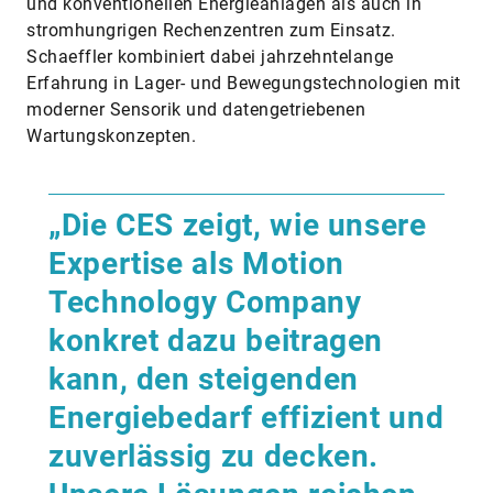
zu Kühlsystemen in
Rechenzentren – überall
dort, wo maximale
Leistung und Verfügbarkeit
sowie minimale
Ausfallzeiten entscheidend
sind.“
Jeff Hemphill, CTO Schaeffler Americas