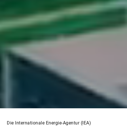
ihren Strombedarf der IEA zufolge bis 2035
verdreifachen. Energie effizient zu gewinnen, zu
transportieren und zu nutzen bleibt eine große
gesamtgesellschaftliche Herausforderung, der sich
auch Schaeffler stellt. Wie? Darauf gibt die Motion
Technology Company auch auf der CES 2026 in Las
Vegas Antworten.
Aus Erfahrung effizient
Die von Schaeffler gezeigten Technologien
adressieren den weltweit stark wachsenden
Energiebedarf. Sie kommen sowohl in erneuerbaren
und konventionellen Energieanlagen als auch in
stromhungrigen Rechenzentren zum Einsatz.
Schaeffler kombiniert dabei jahrzehntelange
Erfahrung in Lager- und Bewegungstechnologien mit