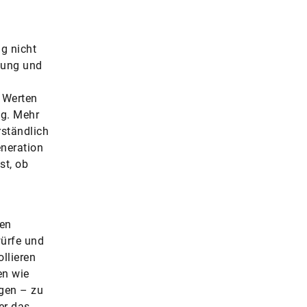
lg nicht
sung und
 Werten
ng. Mehr
rständlich
eneration
st, ob
hen
würfe und
ollieren
en wie
gen – zu
er das