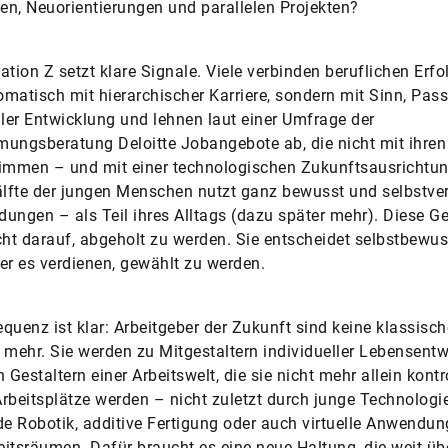
n, Neuorientierungen und parallelen Projekten?
ation Z setzt klare Signale. Viele verbinden beruflichen Erfo
matisch mit hierarchischer Karriere, sondern mit Sinn, Pas
ller Entwicklung und lehnen laut einer Umfrage der
ungsberatung Deloitte Jobangebote ab, die nicht mit ihren
timmen – und mit einer technologischen Zukunftsausrichtu
älfte der jungen Menschen nutzt ganz bewusst und selbstve
ungen – als Teil ihres Alltags (dazu später mehr). Diese G
cht darauf, abgeholt zu werden. Sie entscheidet selbstbewus
er es verdienen, gewählt zu werden.
quenz ist klar: Arbeitgeber der Zukunft sind keine klassisc
 mehr. Sie werden zu Mitgestaltern individueller Lebensent
 Gestaltern einer Arbeitswelt, die sie nicht mehr allein kontr
rbeitsplätze werden – nicht zuletzt durch junge Technologi
 Robotik, additive Fertigung oder auch virtuelle Anwendun
itsräumen. Dafür braucht es eine neue Haltung, die weit üb