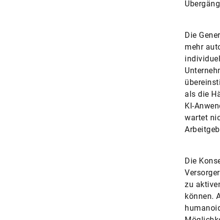
Übergänge
Die Gener
mehr auto
individue
Unternehm
übereins
als die H
KI-Anwend
wartet ni
Arbeitgeb
Die Konse
Versorger
zu aktiven
können. A
humanoide
Möglichke