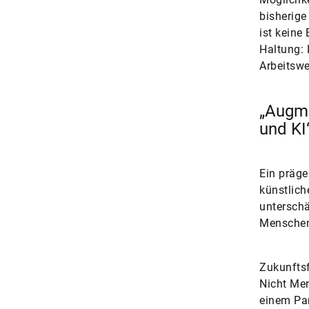
bisherige
ist keine
Haltung: 
Arbeitswe
„Augme
und KI
Ein präge
künstliche
unterschä
Menschen,
Zukunftsf
Nicht Me
einem Par