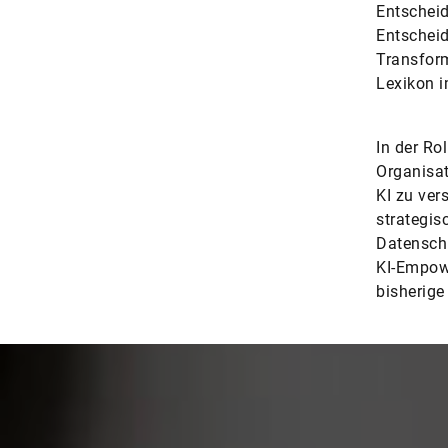
Entscheid
Entscheid
Transform
Lexikon i
In der Ro
Organisat
KI zu ver
strategis
Datenschu
KI-Empowe
bisherige