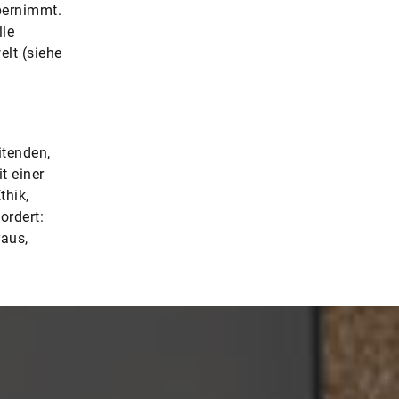
bernimmt.
lle
elt (siehe
itenden,
t einer
thik,
ordert:
raus,