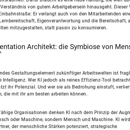
 Verständnis von gutem Arbeitgebersein hinausgeht. Dieser
 Einbahnstraße: Er verlangt auch von den Mitarbeitenden ein
Lernbereitschaft, Eigenverantwortung und die Bereitschaft, a
lten mitzugestalten, statt passiv zu ­konsumieren.
ntation Architekt: die Symbiose von Men
“
ndes Gestaltungselement zukünftiger Arbeitswelten ist fragl
 Intelligenz. Wer KI jedoch als reines Effizienz-Tool betracht
tzt ihr Potenzial. Und wer sie als Bedrohung einstuft, verlier
 die mit ihr am besten arbeiten können.
ähige Organisationen denken KI nach dem Prinzip der Augm
nsch oder Maschine, sondern Mensch und Maschine. KI wird
tner, der menschliche Stärken potenziert, strategische