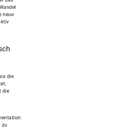
 Wandel
e neue
ktiv
sch
os die
et,
t die
entation:
 zu