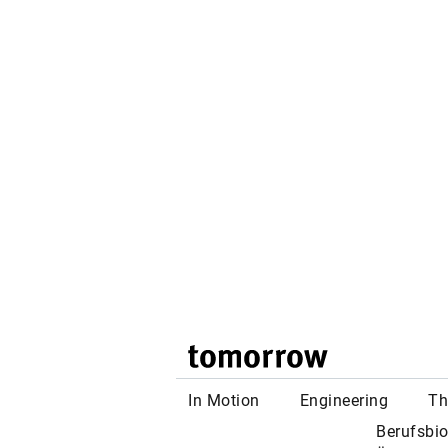
© P
Au
Pe
Aw
Die Arbei
globale 
Zukunftss
umgekehr
Weitem ni
Arbeitgeb
Selbstbes
bedienen 
entscheid
Berufsbio