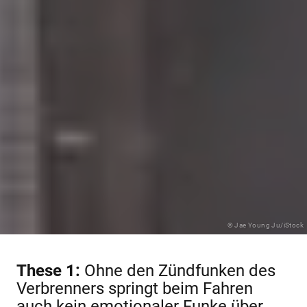
© Jae Young Ju/iStock
These 1:
Ohne den Zündfunken des
Verbrenners springt beim Fahren
auch kein emotionaler Funke über.