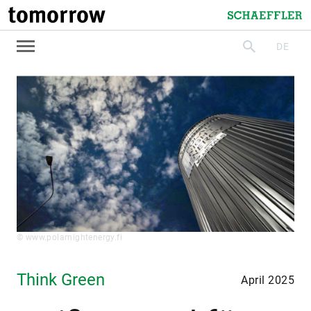
tomorrow
Schaeffler
DE
suchen
© www.polarnightenergy.fi
Think Green
April 2025