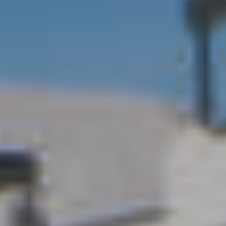
Der
Solarwasserentsalz