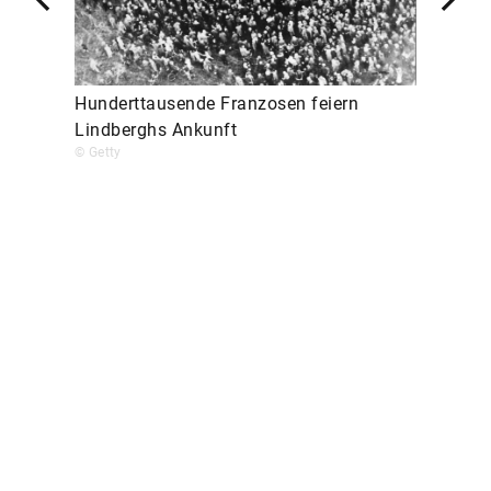
Hunderttausende Franzosen feiern
Lindberghs Ankunft
© Getty