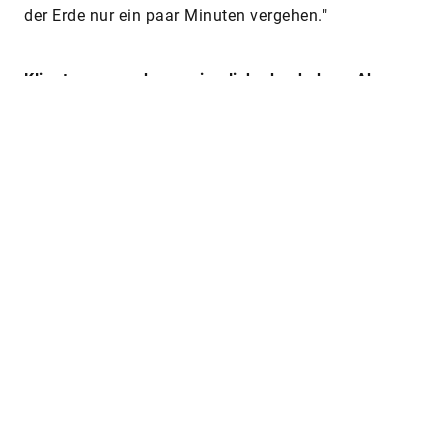
der Erde nur ein paar Minuten vergehen."
Klingt – zugegeben – ziemlich abgehoben. Aber
auch die irdische Logistik gleicht dank des
technologischen Fortschritts immer mehr einem
Wunder. Hier ein paar Beispiele, die wir bereits in
„tomorrow“ behandelt haben.
Paketbeschleuniger in der
Logistikbranche