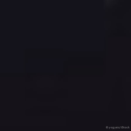
© yogysic/iStock