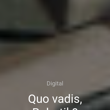
Digital
Quo vadis,
Robotik?