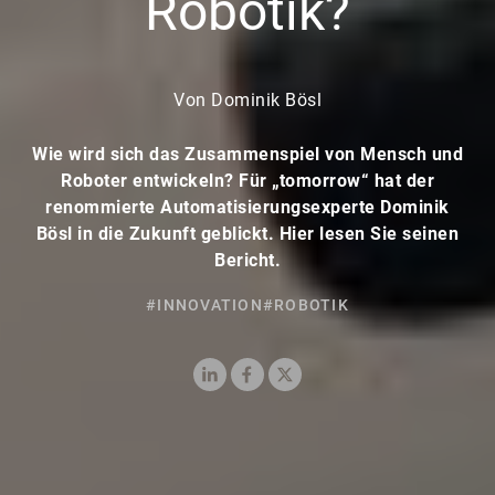
Von Dominik Bösl
Wie wird sich das Zusammenspiel von Mensch und
Roboter entwickeln? Für „tomorrow“ hat der
renommierte Automatisierungsexperte Dominik
Bösl in die Zukunft geblickt. Hier lesen Sie seinen
Bericht.
#INNOVATION
#ROBOTIK
LinkedIn
Facebook
X