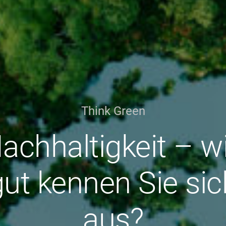
Think Green
achhaltigkeit – w
gut kennen Sie sic
aus?