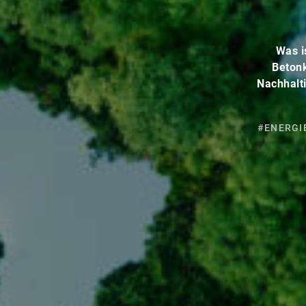
Was i
Betonk
Nachhalti
#ENERGI