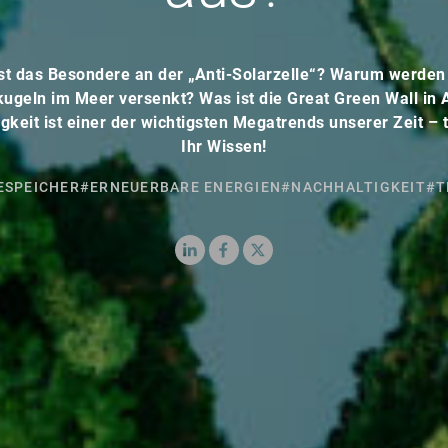
st das Besondere an der „Anti-Solarzelle“? Warum werden
ugeln im Meer versenkt? Was ist die Great Green Wall in 
gkeit ist einer der wichtigsten Megatrends unserer Zeit – 
Ihr Wissen!
ESPEICHER
#ERNEUERBARE ENERGIEN
#NACHHALTIGKEIT
#T
LinkedIn
Facebook
X