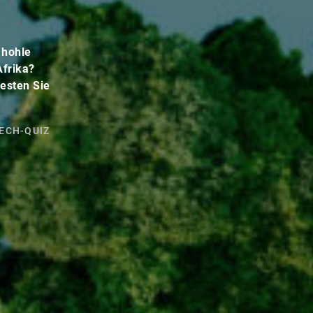
 hohle
Afrika?
testen Sie
ECH-QUIZ