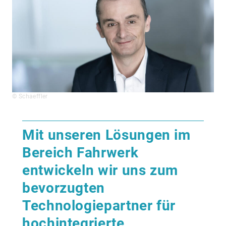
© Schaeffler
Mit unseren Lösungen im
Bereich Fahrwerk
entwickeln wir uns zum
bevorzugten
Technologiepartner für
hochintegrierte