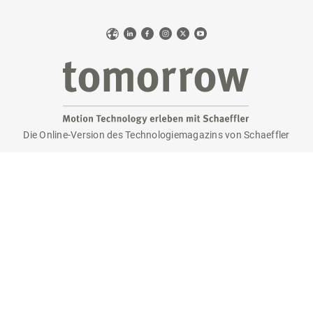
Web
LinkedIn
Facebook
Instagram
X
YouTube
Die Online-Version des Technologiemagazins von Schaeffler
tomorrow
Sie haben Interesse an der Printausgabe?
Bitte senden Sie eine E-Mail an
tomorrow@speedpool.com
Alle Print-Ausgaben als PDF finden Sie online hier:
www.schaeffler.de/tomorrow
Impressum
Datenschutzerklärung
Nutzungsbedingungen