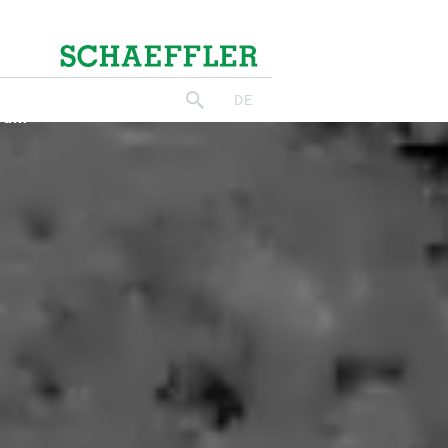
r Zukunft
oge und
auf den
arum