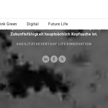
mmen wir neue Technologien und damit den Schlüssel zu
er Leben integriert? Dieser Frage geht der Arbeitspsychol
erforscher“ Dr. Carl Naughton seit über einem Jahrzehnt 
nd. In „tomorrow“ erklärt der Transformationsexperte, w
Zukunftsfähigkeit hauptsächlich Kopfsache ist.
#AGILITÄT
#EVERYDAY LIFE
#INNOVATION
LinkedIn
Facebook
X