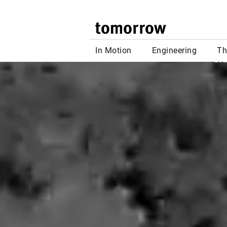
Wie beko
in uns
„Neugi
Gru