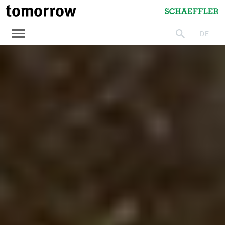
tomorrow
Schaeffler
DE
suchen