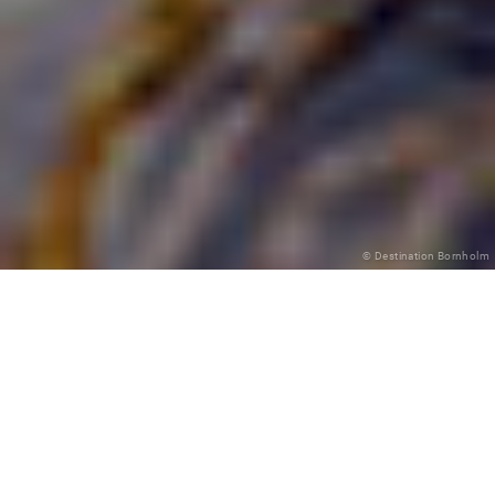
© Destination Bornholm
Irgendwann Ende 2017, Anfang 2018 begann auf
Bornholm der Countdown zu ticken. Damals machte
sich Jens Hjul-Nielsen Gedanken über die Zukunft
seiner Firma. Langsam sah er am Horizont das Ende
seiner aktuell genutzten Technik heraufdämmern –
Investitionen würden anstehen. Doch ist Hjul-Nielsen
nicht irgendein Chef irgendeines kleinen Insel-