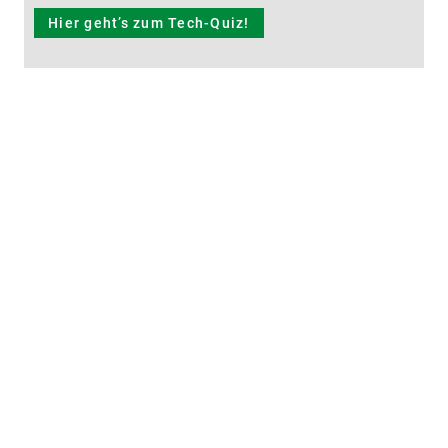
Hier geht’s zum Tech-Quiz!
Auch interessant
Testen Sie Ihr Wissen über