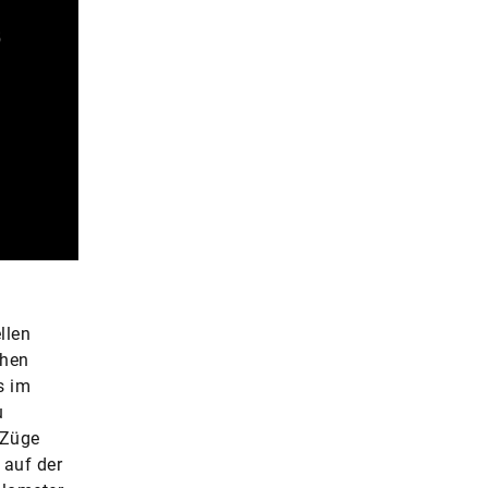
llen
chen
s im
u
 Züge
 auf der