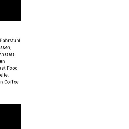
 Fahrstuhl
üssen,
Anstatt
sen
ast Food
ite,
en Coffee