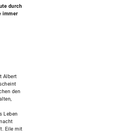
ute durch
ie immer
t Albert
scheint
schen den
alten,
n
as Leben
nmacht
. Eile mit