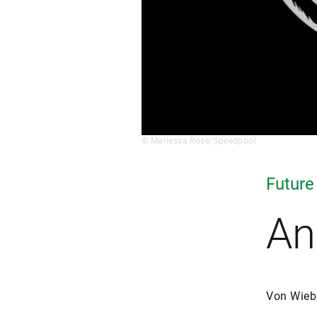
© Mariessa Rose/Speedpool
Future
An
Von Wieb