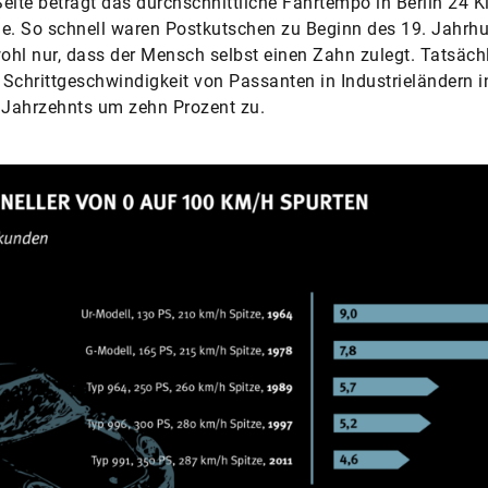
eite beträgt das durchschnittliche Fahrtempo in Berlin 24 K
e. So schnell waren Postkutschen zu Beginn des 19. Jahrhu
wohl nur, dass der Mensch selbst einen Zahn zulegt. Tatsäch
Schrittgeschwindigkeit von Passanten in Industrieländern i
 Jahrzehnts um zehn Prozent zu.