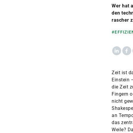
Wer hat a
den techn
rascher 
#EFFIZIE
LinkedIn
Fac
Zeit ist 
Einstein 
die Zeit 
Fingern o
nicht gew
Shakespea
an Tempo 
das zentr
Weile? Da