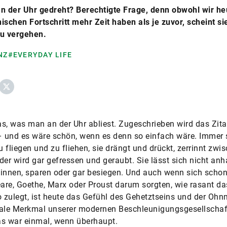
n der Uhr gedreht? Berechtigte Frage, denn obwohl wir he
ischen Fortschritt mehr Zeit haben als je zuvor, scheint s
zu vergehen.
NZ
#EVERYDAY LIFE
ebook
X
das, was man an der Uhr abliest. Zugeschrieben wird das Zita
– und es wäre schön, wenn es denn so einfach wäre. Immer 
zu fliegen und zu fliehen, sie drängt und drückt, zerrinnt zwi
der wird gar gefressen und geraubt. Sie lässt sich nicht anh
innen, sparen oder gar besiegen. Und auch wenn sich scho
re, Goethe, Marx oder Proust darum sorgten, wie rasant d
zulegt, ist heute das Gefühl des Gehetztseins und der Oh
ale Merkmal unserer modernen Beschleunigungsgesellschaft
s war einmal, wenn überhaupt.