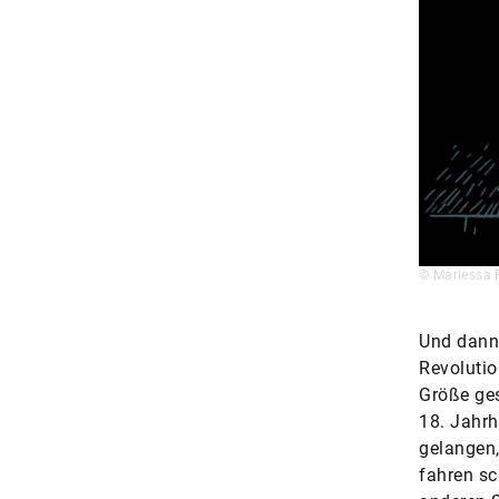
© Mariessa 
Und dann 
Revolutio
Größe ges
18. Jahr
gelangen,
fahren sc