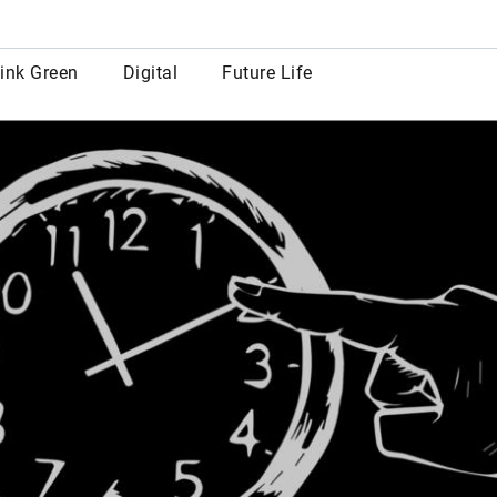
row
ink Green
Digital
Future Life