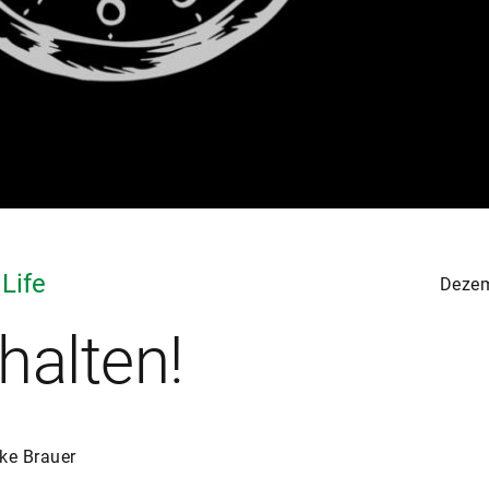
 Life
Dezem
halten!
ke Brauer