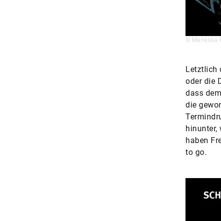
© Mariessa 
Letztlich
oder die 
dass dem 
die gewon
Termindru
hinunter,
haben Fr
to go.