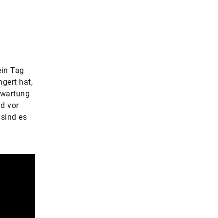
ein Tag
gert hat,
rwartung
d vor
sind es