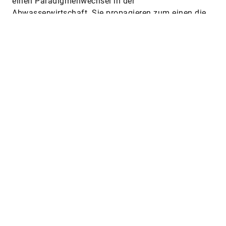
Stofftrennung an der Quelle. Diese erleichtert die
Aufbereitung und auch Rückgewinnung enthaltener
Wertstoffe, außerdem wird so der
Frischwasserverbrauch reduziert.
„Dass wir Kot, Urin und
leicht verschmutztes
Grauwasser aus Bad und
Küche mit Trinkwasser
verdünnen, um sie durch
die Kanalisation zu
transportieren, ist
eigentlich absurd.“