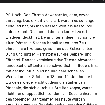
Pfui, bäh! Das Thema Abwasser ist, ähm, etwas
anrüchig. Das erklärt vielleicht, warum es so lange
gedauert hat, bis man dessen Wert als Ressource
entdeckt hat. Oder um historisch korrekt zu sein:
wiederentdeckt hat. Denn unter anderem schon die
alten Römer, in Sachen Kanalisation ihrer Zeit
ohnehin weit voraus, gewannen aus Exkrementen
Dung und nutzen Harnstoffe für die Gerberei und
Färberei. Danach versickerte das Thema Abwasser
lange Zeit größtenteils sprichwörtlich im Boden. Erst
mit der Industrialisierung und dem schnellen
Wachstum der Städte im 18. und 19. Jahrhundert
wurde es wieder wichtig, denn die stinkenden
Rinnsale, die sich durch sie Straßen zogen, waren
nicht nur unappetitlich, sondern ein Seuchenherd. In
den folgenden Jahrzehnten bis heute wurden
daraufhin endlose Rohrlabyrinthe unter den Städten
der Welt verbuddelt. Allein im Kellergeschoss der