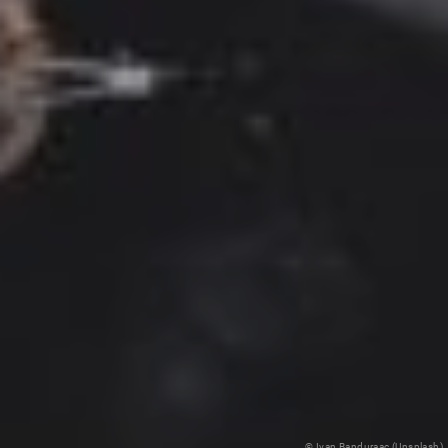
© Ivan Banduraac (Unsplash)