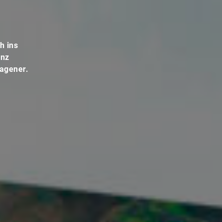
h ins
anz
lagener.