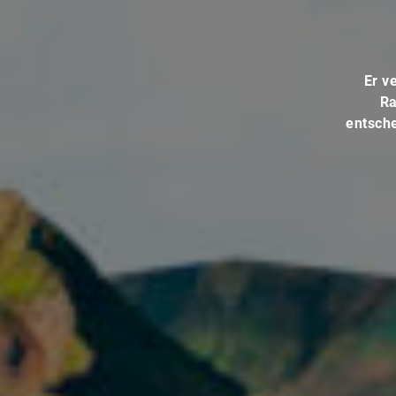
Er v
Ra
entsche