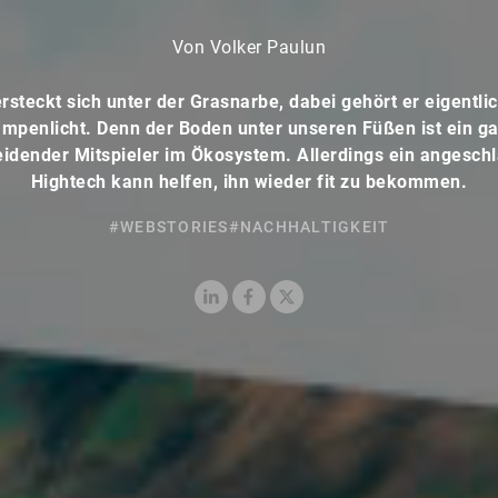
Von Volker Paulun
ersteckt sich unter der Grasnarbe, dabei gehört er eigentlic
mpenlicht. Denn der Boden unter unseren Füßen ist ein g
idender Mitspieler im Ökosystem. Allerdings ein angesch
Hightech kann helfen, ihn wieder fit zu bekommen.
#WEBSTORIES
#NACHHALTIGKEIT
LinkedIn
Facebook
X