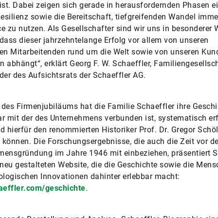
ist. Dabei zeigen sich gerade in herausfordernden Phasen e
silienz sowie die Bereitschaft, tiefgreifenden Wandel imm
e zu nutzen. Als Gesellschafter sind wir uns in besonderer 
dass dieser jahrzehntelange Erfolg vor allem von unseren
en Mitarbeitenden rund um die Welt sowie von unseren Kun
rn abhängt“, erklärt Georg F. W. Schaeffler, Familiengesellsc
der des Aufsichtsrats der Schaeffler AG.
des Firmenjubiläums hat die Familie Schaeffler ihre Geschic
r mit der des Unternehmens verbunden ist, systematisch er
d hierfür den renommierten Historiker Prof. Dr. Gregor Schö
können. Die Forschungsergebnisse, die auch die Zeit vor de
ensgründung im Jahre 1946 mit einbeziehen, präsentiert S
 neu gestalteten Website, die die Geschichte sowie die Men
ologischen Innovationen dahinter erlebbar macht:
effler.com/geschichte
.