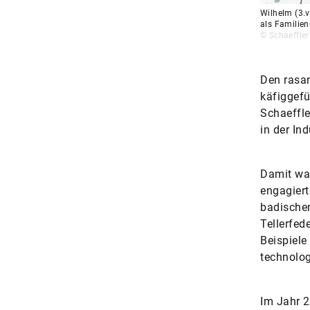
Wilhelm (3.v
als Familien
© Schaeffler
Den rasa
käfiggefü
Schaeffle
in der Ind
Damit war
engagier
badischen
Tellerfe
Beispiele
technolog
Im Jahr 2