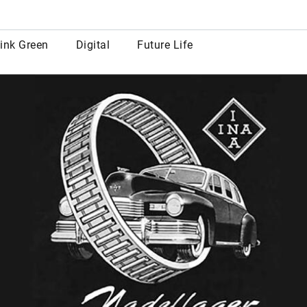
row
ink Green
Digital
Future Life