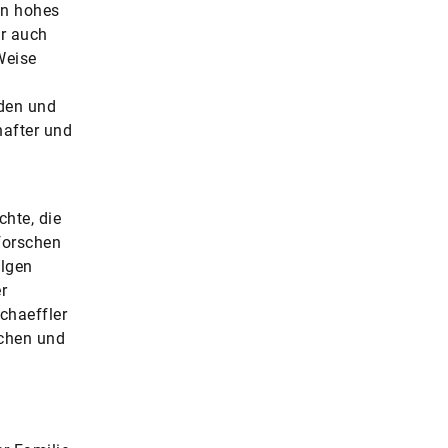
in hohes
er auch
Weise
den und
hafter und
hte, die
forschen
llgen
r
chaeffler
schen und