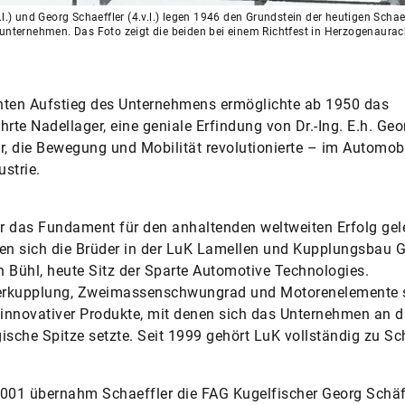
.l.) und Georg Schaeffler (4.v.l.) legen 1946 den Grundstein der heutigen Schae
unternehmen. Das Foto zeigt die beiden bei einem Richtfest in Herzogenaurac
nten Aufstieg des Unternehmens ermöglichte ab 1950 das
hrte Nadellager, eine geniale Erfindung von Dr.-Ing. E.h. Geo
r, die Bewegung und Mobilität revolutionierte – im Automob
ustrie.
 das Fundament für den anhaltenden weltweiten Erfolg gel
ten sich die Brüder in der LuK Lamellen und Kupplungsbau
 Bühl, heute Sitz der Sparte Automotive Technologies.
derkupplung, Zweimassenschwungrad und Motorenelemente 
 innovativer Produkte, mit denen sich das Unternehmen an d
ische Spitze setzte. Seit 1999 gehört LuK vollständig zu Sch
001 übernahm Schaeffler die FAG Kugelfischer Georg Schäf