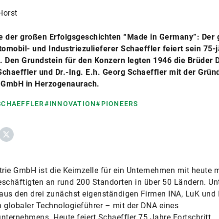
Horst
ne der großen Erfolgsgeschichten “Made in Germany”: Der 
tomobil- und Industriezulieferer Schaeffler feiert sein 75-
 Den Grundstein für den Konzern legten 1946 die Brüder D
chaeffler und Dr.-Ing. E.h. Georg Schaeffler mit der Grün
e GmbH in Herzogenaurach.
 SCHAEFFLER
#INNOVATION
#PIONEERS
ebook
X
trie GmbH ist die Keimzelle für ein Unternehmen mit heute 
schäftigten an rund 200 Standorten in über 50 Ländern. Un
aus den drei zunächst eigenständigen Firmen INA, LuK und
 globaler Technologieführer – mit der DNA eines
nternehmens. Heute feiert Schaeffler 75 Jahre Fortschritt,