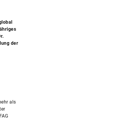
global
jähriges
r.
dung der
mehr als
ter
 FAG