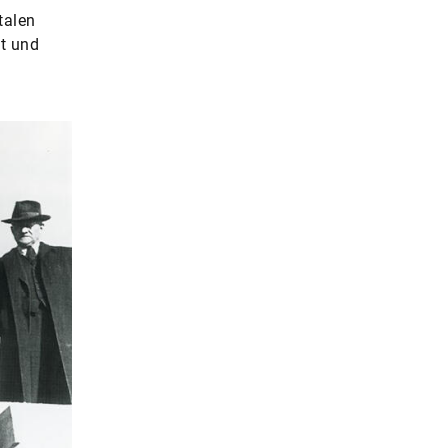
talen
ft und