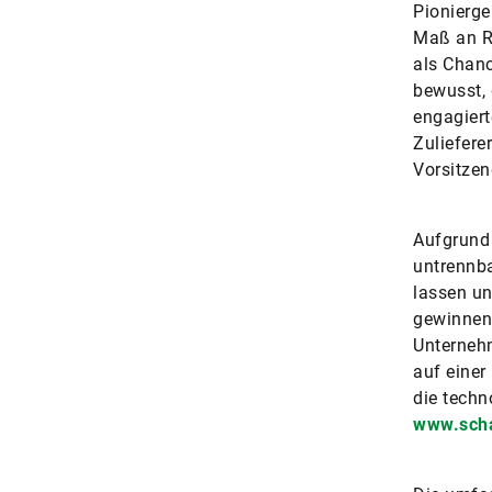
Pionierge
Maß an Re
als Chanc
bewusst, 
engagiert
Zuliefere
Vorsitzen
Aufgrund 
untrennba
lassen un
gewinnen 
Unternehm
auf einer
die techn
www.scha