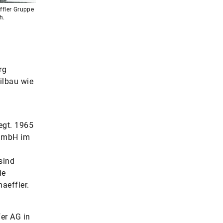
ffler Gruppe
h.
rg
ilbau wie
egt. 1965
 GmbH im
sind
ie
aeffler.
er AG in