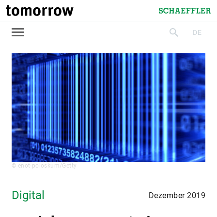
tomorrow
Schaeffler
DE
suchen
© enot-poloskum/Getty
Digital
Dezember 2019