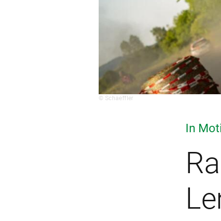
© Schaeffler
In Mot
Ra
Le