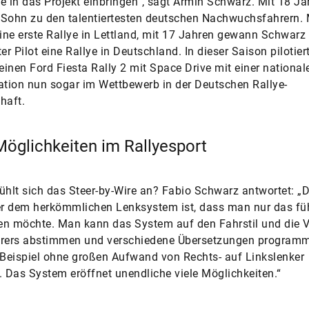
e in das Projekt einbringen“, sagt Armin Schwarz. Mit 18 Ja
Sohn zu den talentiertesten deutschen Nachwuchsfahrern. 
eine erste Rallye in Lettland, mit 17 Jahren gewann Schwarz
er Pilot eine Rallye in Deutschland. In dieser Saison pilotiert
inen Ford Fiesta Rally 2 mit Space Drive mit einer national
tion nun sogar im Wettbewerb in der Deutschen Rallye-
haft.
öglichkeiten im Rallyesport
ühlt sich das Steer-by-Wire an? Fabio Schwarz antwortet: „D
r dem herkömmlichen Lenksystem ist, dass man nur das füh
n möchte. Man kann das System auf den Fahrstil und die V
hrers abstimmen und verschiedene Übersetzungen programm
Beispiel ohne großen Aufwand von Rechts- auf Linkslenker
Das System eröffnet unendliche viele Möglichkeiten.“