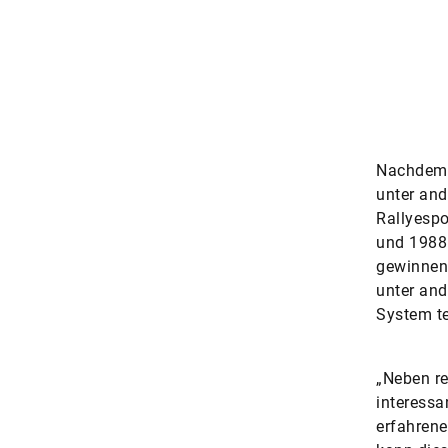
 dafür mit Steer-by-wire-Technologie.
Nachdem d
unter and
Rallyespo
und 1988 
gewinnen 
unter an
System te
„Neben re
interessa
erfahrene