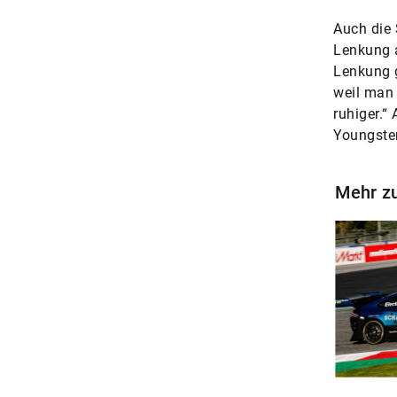
Auch die 
Lenkung a
Lenkung g
weil man 
ruhiger.“
Youngster
Mehr z