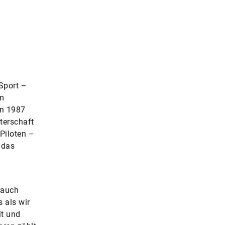
... und ohne, dafür mit Steer-by-wire-Technolo
© Schaeffler
Sport –
im
on 1987
terschaft
-Piloten –
 das
 auch
 als wir
it und