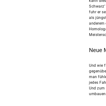
kann dies
Schwarz’ 
fuhr er s
als jüngst
anderem e
Homologa
Meistersc
Neue M
Und wie f
gegenübe
man fühle
jedes Fa
Und zum 
umbauen. 