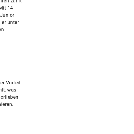
hren zählt
Mit 14
 Junior
 er unter
en
er Vorteil
lt, was
orlieben
ieren.