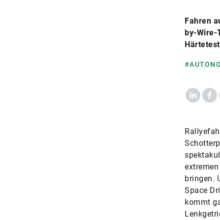
Fahren a
by-Wire-T
Härtetest
#AUTONO
LinkedIn
Fac
Rallyefah
Schotterp
spektaku
extremen
bringen. 
Space Dri
kommt ga
Lenkgetri