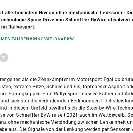
uf allerhöchstem Niveau ohne mechanische Lenksäule: Die
echnologie Space Drive von Schaeffler ByWire absolviert 
 im Rallyesport.
MES FAHREN
#INNOVATION
#PKW
ebook
X
rer gelten als die Zehnkämpfer im Motorsport: Egal ob bruta
isten, extreme Hitze, Schnee und Eis, topfebener Asphalt od
läre Sprungkuppen – im Rallyesport müssen Fahrer und Aut
 und sich ständig verändernden Bedingungen Höchstleistun
Und in diesem Umfeld bewährt sich die Steer-by-Wire-Techno
ve von Schaeffler ByWire seit 2021 auch im Wettbewerb. Sp
nz ohne mechanische Verbindung zwischen Lenkeinheit u
ebe aus. Die Signale von der Lenkung werden per Sensoren 