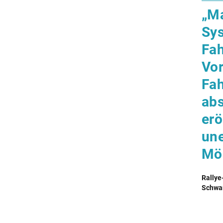
„M
Sy
Fah
Vor
Fah
ab
erö
une
Mög
Rallye
Schwa