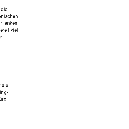
 die
onischen
r lenken,
rell viel
er
 die
ing-
üro