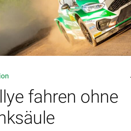
ion
llye fahren ohne
nksäule