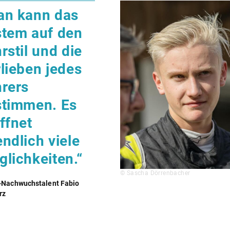
an kann das
stem auf den
rstil und die
lieben jedes
rers
stimmen. Es
ffnet
ndlich viele
lichkeiten.“
© Sascha Dörrenbacher
-Nachwuchstalent Fabio
rz