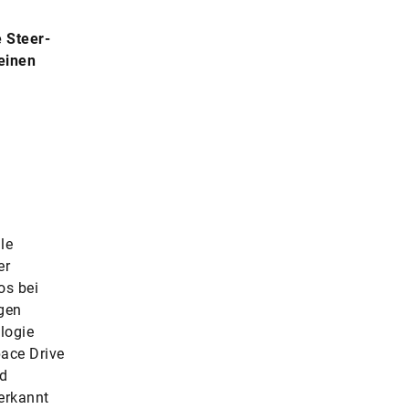
 Steer-
einen
le
er
os bei
gen
logie
ace Drive
nd
erkannt