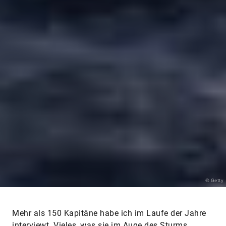
© Getty
Mehr als 150 Kapitäne habe ich im Laufe der Jahre
interviewt. Vieles, was sie im Auge des Sturms
durchgestanden haben – mit Ruhe, Mut,
Überzeugung und Tatkraft – lässt sich aufs Leben
übertragen. Auch aufs Wirtschaftsleben. Kapitäne in
schwerer See können Vorbild sein für
Führungskräfte, die Konflikte und Krisen lösen
müssen.
Manchmal geht es um die Frage von Leben oder Tod.
Wie im Falle des Hamburger Kapitäns Emil Feith, der
den Massengutfracher „Svea Pacific“ durch einen