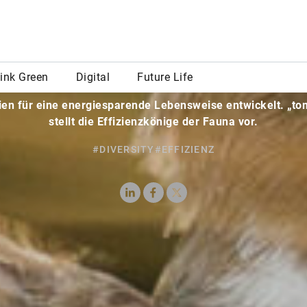
Von Lars Krone
rreich haben sich im Laufe der Evolution die unterschiedl
ien für eine energiesparende Lebensweise entwickelt. „t
stellt die Effizienzkönige der Fauna vor.
#DIVERSITY
#EFFIZIENZ
LinkedIn
Facebook
X