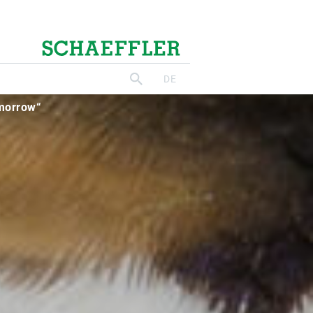
ichsten
omorrow“