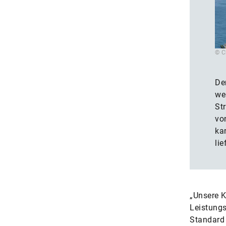
© C
De
we
St
vo
ka
lie
„Unsere 
Leistung
Standard 