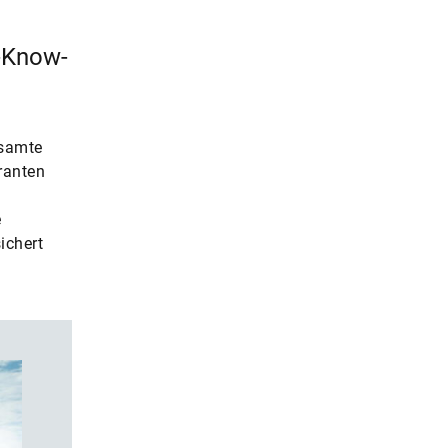
-Know-
esamte
ranten
e
ichert