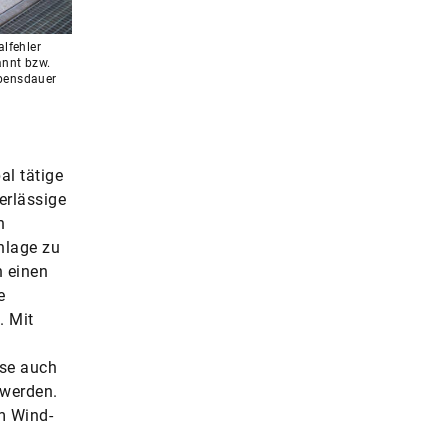
lfehler
annt bzw.
ebensdauer
al tätige
erlässige
n
anlage zu
n einen
e
. Mit
ise auch
 werden.
m Wind-