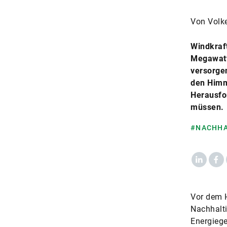
Von Volk
Windkraf
Megawatt
versorge
den Himme
Herausfor
müssen.
#NACHHA
LinkedIn
Fac
Vor dem H
Nachhalti
Energiege