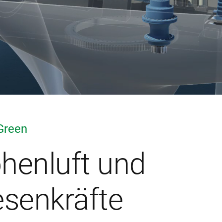
Green
henluft und
esenkräfte