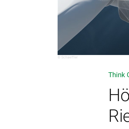
© Schaeffler
Think 
Hö
Ri