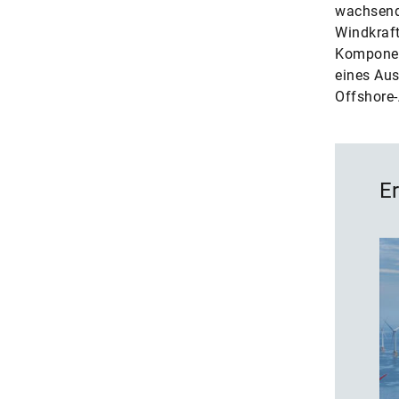
wachsend
Windkraft
Komponent
eines Aus
Offshore
E