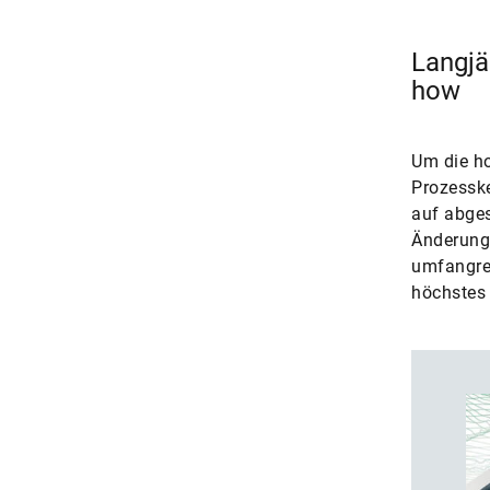
Langjä
how
Um die ho
Prozessk
auf abges
Änderung
umfangrei
höchstes 