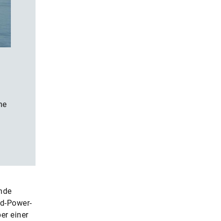
he
nde
nd-Power-
er einer