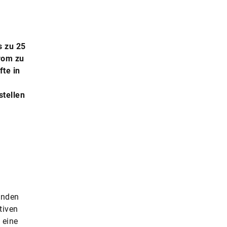
s zu 25
rom zu
te in
stellen
enden
tiven
 eine