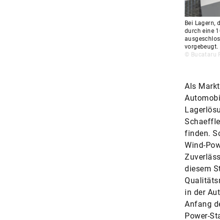
Bei Lagern, 
durch eine 1
ausgeschlos
vorgebeugt.
© Bucataru R
Als Markt
Automobil
Lagerlösu
Schaeffle
finden. S
Wind-Powe
Zuverläs
diesem S
Qualitäts
in der Au
Anfang de
Power-Sta