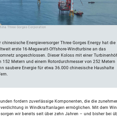
hina Three Gorges Corporation
r chinesische Energieversorger Three Gorges Energy hat die
ltweit erste 16-Megawatt-Offshore-Windturbine an das
romnetz angeschlossen. Dieser Koloss mit einer Turbinenhö
n 152 Metern und einem Rotordurchmesser von 252 Metern
nn saubere Energie für etwa 36.000 chinesische Haushalte
fern.
Kunden fordern zuverlässige Komponenten, die die zunehme
sverdichtung in Windkraftanlagen ermöglichen. Mit dem Wi
sorgen wir bereits seit über zehn Jahren – und bisher bei üb