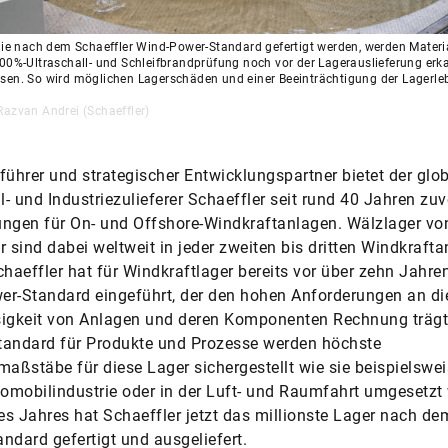
die nach dem Schaeffler Wind-Power-Standard gefertigt werden, werden Materia
00%-Ultraschall- und Schleifbrandprüfung noch vor der Lagerauslieferung erk
sen. So wird möglichen Lagerschäden und einer Beeinträchtigung der Lagerl
azvan Andrei (Schaeffler)
führer und strategischer Entwicklungspartner bietet der glob
- und Industriezulieferer Schaeffler seit rund 40 Jahren zuv
ngen für On- und Offshore-Windkraftanlagen. Wälzlager vo
r sind dabei weltweit in jeder zweiten bis dritten Windkraft
chaeffler hat für Windkraftlager bereits vor über zehn Jahre
r-Standard eingeführt, der den hohen Anforderungen an di
sigkeit von Anlagen und deren Komponenten Rechnung trägt
tandard für Produkte und Prozesse werden höchste
maßstäbe für diese Lager sichergestellt wie sie beispielswe
tomobilindustrie oder in der Luft- und Raumfahrt umgesetzt
s Jahres hat Schaeffler jetzt das millionste Lager nach de
ndard gefertigt und ausgeliefert.