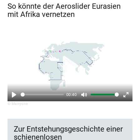
So könnte der Aeroslider Eurasien
mit Afrika vernetzen
Play
00:40
Play
Mute
Enter
© Manyone
fullsc
Zur Entstehungsgeschichte einer
schienenlosen