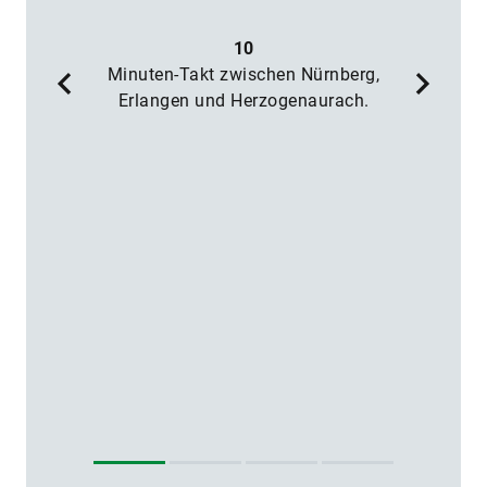
M
10
Minuten-Takt zwischen Nürnberg,
w
Erlangen und Herzogenaurach.