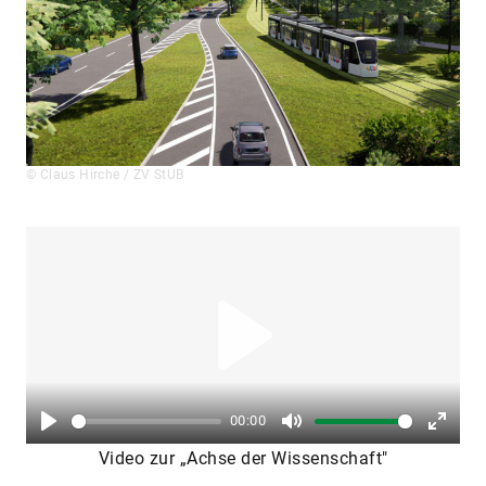
© Claus Hirche / ZV StUB
Play
00:00
Play
Mute
Enter
Video zur „Achse der Wissenschaft"
fullsc