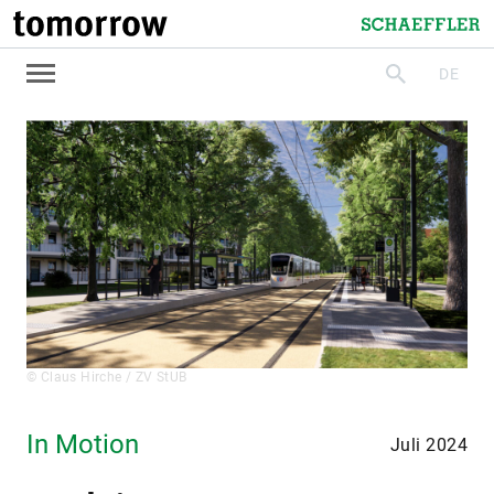
tomorrow
Schaeffler
DE
suchen
© Claus Hirche / ZV StUB
In Motion
Juli 2024