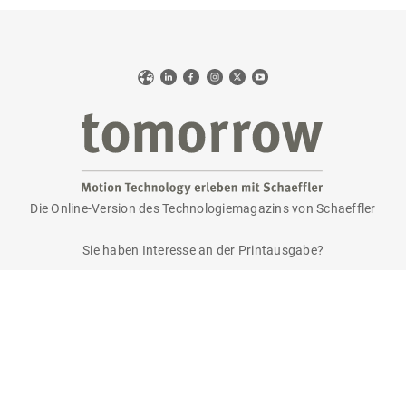
Web
LinkedIn
Facebook
Instagram
X
YouTube
Die Online-Version des Technologiemagazins von Schaeffler
tomorrow
Sie haben Interesse an der Printausgabe?
Bitte senden Sie eine E-Mail an
tomorrow@speedpool.com
Alle Print-Ausgaben als PDF finden Sie online hier:
www.schaeffler.de/tomorrow
Impressum