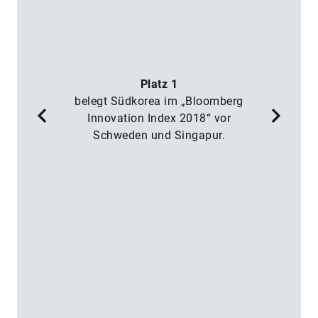
in
ne
Platz 1
D
belegt Südkorea im „Bloomberg
W
ft
Innovation Index 2018“ vor
Schweden und Singapur.
H
d