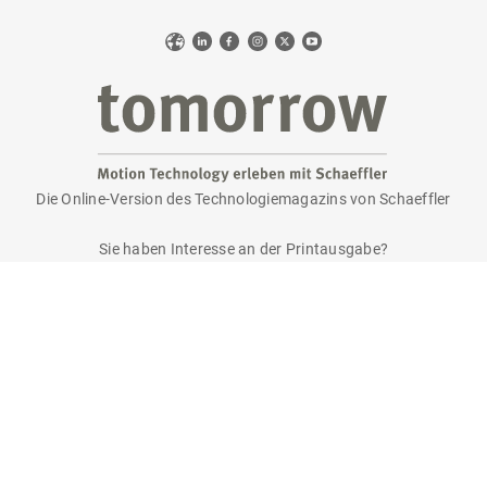
Web
LinkedIn
Facebook
Instagram
X
YouTube
Die Online-Version des Technologiemagazins von Schaeffler
tomorrow
Sie haben Interesse an der Printausgabe?
Bitte senden Sie eine E-Mail an
tomorrow@speedpool.com
Alle Print-Ausgaben als PDF finden Sie online hier:
www.schaeffler.de/tomorrow
Impressum
Datenschutzerklärung
Nutzungsbedingungen
Cookie-Richtlinie